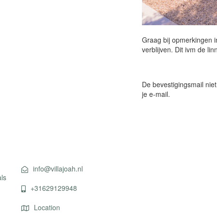
Graag bij opmerkingen i
verblijven. Dit ivm de li
De bevestigingsmail ni
je
e-mail
.
Contact info 1
info@villajoah.nl
ls
+31629129948
Location